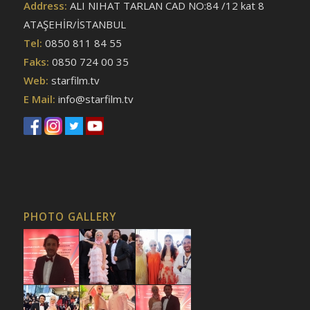
Address:
ALI NIHAT TARLAN CAD NO:84 /12 kat 8
ATAŞEHİR/İSTANBUL
Tel:
0850 811 84 55
Faks:
0850 724 00 35
Web:
starfilm.tv
E Mail:
info@starfilm.tv
PHOTO GALLERY