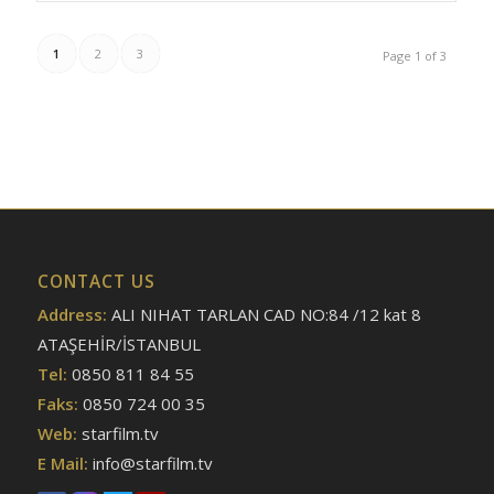
1
2
3
Page 1 of 3
CONTACT US
Address:
ALI NIHAT TARLAN CAD NO:84 /12 kat 8
ATAŞEHİR/İSTANBUL
Tel:
0850 811 84 55
Faks:
0850 724 00 35
Web:
starfilm.tv
E Mail:
info@starfilm.tv